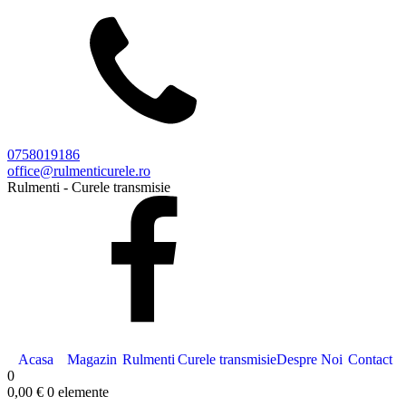
0758019186
office@rulmenticurele.ro
Rulmenti - Curele transmisie
Acasa
Magazin
Rulmenti
Curele transmisie
Despre Noi
Contact
0
0,00
€
0 elemente