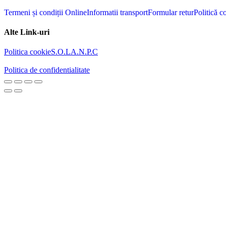
Termeni și condiții Online
Informatii transport
Formular retur
Politică c
Alte Link-uri
Politica cookie
S.O.L
A.N.P.C
Politica de confidentialitate