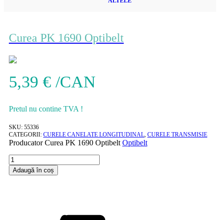
ALTELE
Curea PK 1690 Optibelt
5,39
€
/CAN
Pretul nu contine TVA !
SKU:
55336
CATEGORII:
CURELE CANELATE LONGITUDINAL
,
CURELE TRANSMISIE
Producator
Curea PK 1690 Optibelt
Optibelt
Cantitate
Curea
Adaugă în coș
PK
1690
Optibelt