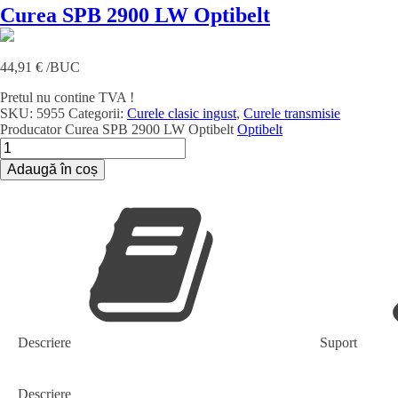
Curea SPB 2900 LW Optibelt
44,91
€
/BUC
Pretul nu contine TVA !
SKU:
5955
Categorii:
Curele clasic ingust
,
Curele transmisie
Producator
Curea SPB 2900 LW Optibelt
Optibelt
Cantitate
Curea
Adaugă în coș
SPB
2900
LW
Optibelt
Descriere
Suport
Descriere