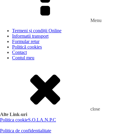
Menu
Termeni și condiții Online
Informatii transport
Formular retur
Politică cookies
Contact
Contul meu
close
Alte Link-uri
Politica cookie
S.O.L
A.N.P.C
Politica de confidentialitate