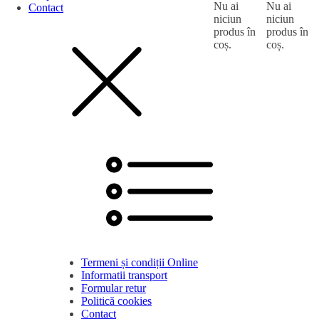
Nu ai
Nu ai
Contact
niciun
niciun
produs în
produs în
coș.
coș.
Termeni și condiții Online
Informatii transport
Formular retur
Politică cookies
Contact