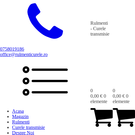
Rulmenti
- Curele
transmisie
0758019186
office@rulmenticurele.ro
0
0
0,00
€
0
0,00
€
0
elemente
elemente
Acasa
Magazin
Rulmenti
Curele transmisie
Despre Noi