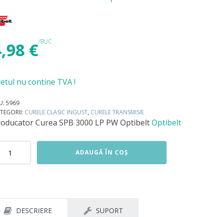
/BUC
4,98
€
etul nu contine TVA !
U:
5969
TEGORII:
CURELE CLASIC INGUST
,
CURELE TRANSMISIE
roducator
Curea SPB 3000 LP PW Optibelt
Optibelt
titate
ADAUGĂ ÎN COȘ
rea
B
00
W
tibelt
DESCRIERE
SUPORT