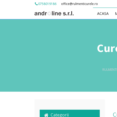
office@rulmenticurele.ro
0758019186
ACASA
Cur
RULMENTI
C
Categorii