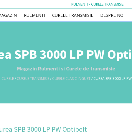
RULMENTI - CURELE TRANSMISIE
MAGAZIN
RULMENTI
CURELE TRANSMISIE
DESPRE NOI
ea SPB 3000 LP PW Opti
Magazin Rulmenti si Curele de transmisie
-CURELE
/
CURELE TRANSMISIE
/
CURELE CLASIC INGUST
/ CUREA SPB 3000 LP PW
urea SPB 3000 LP PW Optibelt