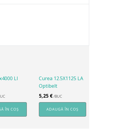
x4000 LI
Curea 12.5X1125 LA
Optibelt
5,25
€
BUC
/BUC
Ă ÎN COȘ
ADAUGĂ ÎN COȘ