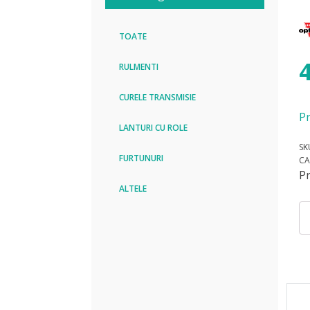
TOATE
RULMENTI
CURELE TRANSMISIE
Pr
LANTURI CU ROLE
SK
FURTUNURI
CA
P
ALTELE
Can
Cu
SP
30
LP
P
Op