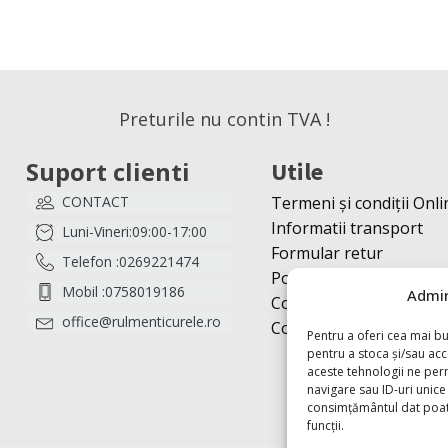
Preturile nu contin TVA !
Suport clienti
Utile
CONTACT
Termeni și condiții Onli
Informatii transport
Luni-Vineri:09:00-17:00
Formular retur
Telefon :0269221474
Politică cookies
Mobil :0758019186
Admin
Contact
office@rulmenticurele.ro
Contul meu
Pentru a oferi cea mai bu
pentru a stoca și/sau ac
aceste tehnologii ne pe
navigare sau ID-uri unice 
consimțământul dat poate
funcții.