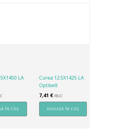
.5X1450 LA
Curea 12.5X1425 LA
Optibelt
7,41
€
UC
/BUC
Ă ÎN COȘ
ADAUGĂ ÎN COȘ