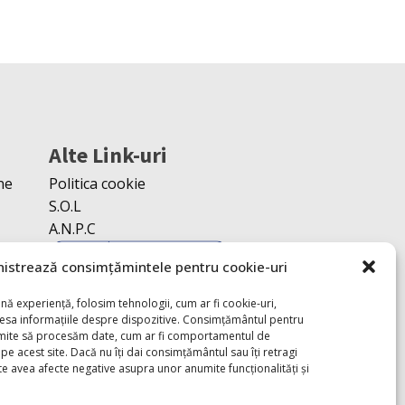
Alte Link-uri
ne
Politica cookie
S.O.L
A.N.P.C
istrează consimțămintele pentru cookie-uri
nă experiență, folosim tehnologii, cum ar fi cookie-uri,
cesa informațiile despre dispozitive. Consimțământul pentru
rmite să procesăm date, cum ar fi comportamentul de
pe acest site. Dacă nu îți dai consimțământul sau îți retragi
 avea afecte negative asupra unor anumite funcționalități și