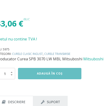
/BUC
33,06
€
etul nu contine TVA !
U:
5975
TEGORII:
CURELE CLASIC INGUST
,
CURELE TRANSMISIE
roducator
Curea SPB 3070 LW MBL Mitsuboshi
Mitsuboshi
titate
ADAUGĂ ÎN COȘ
rea
B
70
L
tsuboshi
DESCRIERE
SUPORT