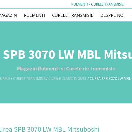
RULMENTI - CURELE TRANSMISIE
MAGAZIN
RULMENTI
CURELE TRANSMISIE
DESPRE NOI
 SPB 3070 LW MBL Mits
Magazin Rulmenti si Curele de transmisie
URELE
/
CURELE TRANSMISIE
/
CURELE CLASIC INGUST
/ CUREA SPB 3070 LW MBL
urea SPB 3070 LW MBL Mitsuboshi