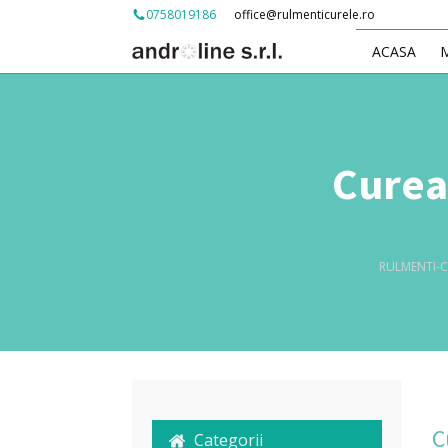
office@rulmenticurele.ro
0758019186
ACASA
Curea
RULMENTI-C
C
Categorii