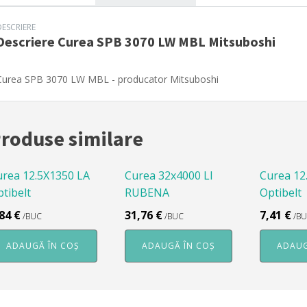
DESCRIERE
Descriere
Curea SPB 3070 LW MBL Mitsuboshi
Curea SPB 3070 LW MBL - producator Mitsuboshi
roduse similare
urea 12.5X1350 LA
Curea 32x4000 LI
Curea 12
tibelt
RUBENA
Optibelt
,84
€
31,76
€
7,41
€
/BUC
/BUC
/B
ADAUGĂ ÎN COȘ
ADAUGĂ ÎN COȘ
ADAUG