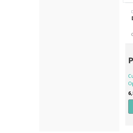
P
C
Op
6