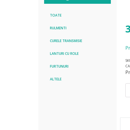
TOATE
RULMENTI
CURELE TRANSMISIE
Pr
LANTURI CU ROLE
SK
CA
FURTUNURI
P
ALTELE
Can
Cu
SP
30
LW
MB
Mi