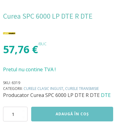
Curea SPC 6000 LP DTE R DTE
/BUC
57,76
€
Pretul nu contine TVA !
SKU:
6319
CATEGORII:
CURELE CLASIC INGUST
,
CURELE TRANSMISIE
Producator
Curea SPC 6000 LP DTE R DTE
DTE
Cantitate
ADAUGĂ ÎN COȘ
Curea
SPC
6000
LP