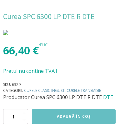
Curea SPC 6300 LP DTE R DTE
/BUC
66,40
€
Pretul nu contine TVA !
SKU:
6329
CATEGORII:
CURELE CLASIC INGUST
,
CURELE TRANSMISIE
Producator
Curea SPC 6300 LP DTE R DTE
DTE
Cantitate
ADAUGĂ ÎN COȘ
Curea
SPC
6300
LP