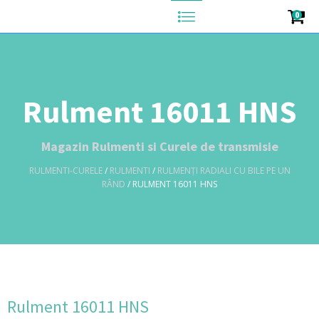
0
Rulment 16011 HNS
Magazin Rulmenti si Curele de transmisie
RULMENTI-CURELE
/
RULMENTI
/
RULMENȚI RADIALI CU BILE PE UN
RÂND
/ RULMENT 16011 HNS
Rulment 16011 HNS