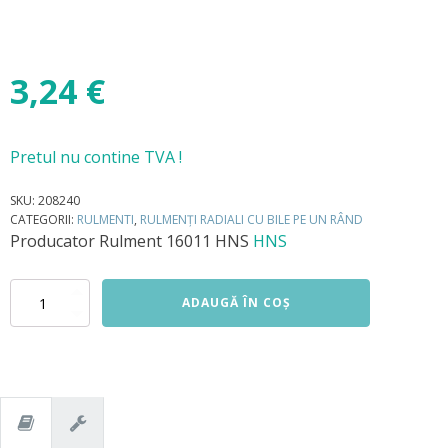
3,24
€
Pretul nu contine TVA !
SKU:
208240
CATEGORII:
RULMENTI
,
RULMENȚI RADIALI CU BILE PE UN RÂND
Producator
Rulment 16011 HNS
HNS
Cantitate
ADAUGĂ ÎN COȘ
Rulment
16011
HNS