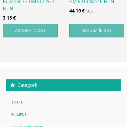
Rulment 7E-HMK1725CT
HM 801346/310 NTN
NTN
44,10
€
/BUC
3,15
€
ADAUGĂ ÎN COȘ
ADAUGĂ ÎN COȘ
Categorii
TOATE
RULMENTI