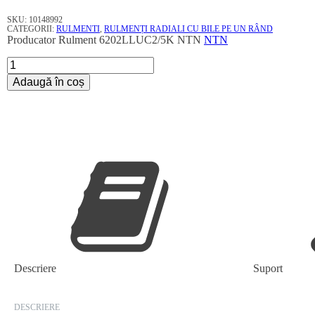
SKU:
10148992
CATEGORII:
RULMENTI
,
RULMENȚI RADIALI CU BILE PE UN RÂND
Producator
Rulment 6202LLUC2/5K NTN
NTN
Cantitate
Rulment
Adaugă în coș
6202LLUC2/5K
NTN
Descriere
Suport
DESCRIERE