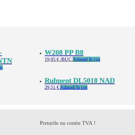
-
W208 PP B8
NTN
19,95
€
/BUC
Adaugă în coș
oș
Rulment DL5018 NAD
29,51
€
Adaugă în coș
Preturile nu contin TVA !