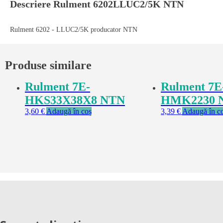
Descriere
Rulment 6202LLUC2/5K NTN
Rulment 6202 - LLUC2/5K producator NTN
Produse similare
Rulment 7E-
Rulment 7E
HKS33X38X8 NTN
HMK2230 
3,60
€
Adaugă în coș
3,39
€
Adaugă în c