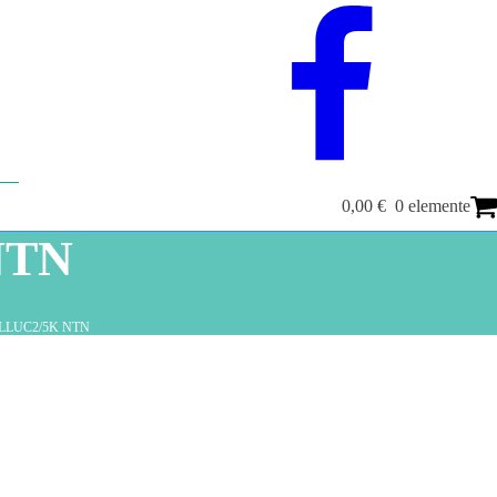
T
0,00
€
0 elemente
NTN
LLUC2/5K NTN