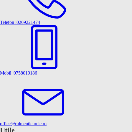
Telefon :0269221474
Mobil :0758019186
office@rulmenticurele.ro
Utile