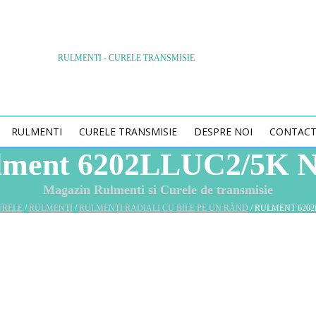
RULMENTI - CURELE TRANSMISIE
RULMENTI
CURELE TRANSMISIE
DESPRE NOI
CONTAC
lment 6202LLUC2/5K 
Magazin Rulmenti si Curele de transmisie
URELE
/
RULMENTI
/
RULMENȚI RADIALI CU BILE PE UN RÂND
/ RULMENT 6202