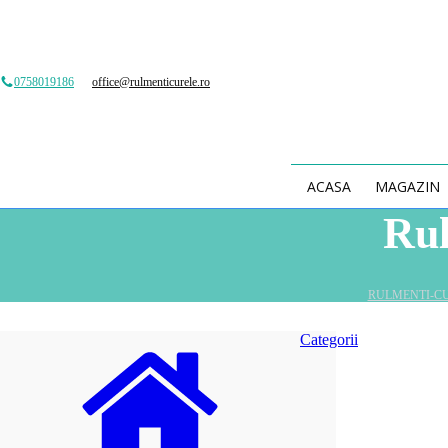
0758019186
office@rulmenticurele.ro
ACASA
MAGAZIN
Ru
RULMENTI-C
Categorii