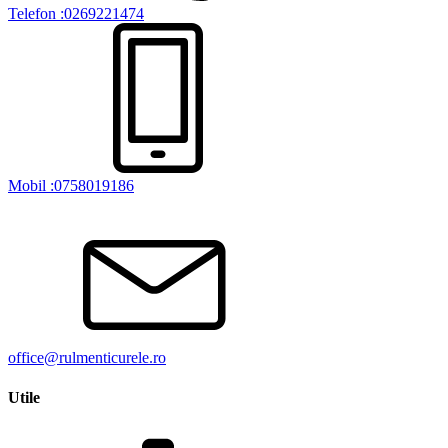
Telefon :0269221474
Mobil :0758019186
office@rulmenticurele.ro
Utile