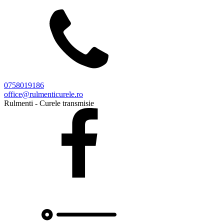
0758019186
office@rulmenticurele.ro
Rulmenti - Curele transmisie