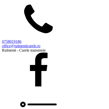
0758019186
office@rulmenticurele.ro
Rulmenti - Curele transmisie