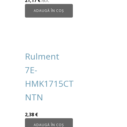
21,17
€
/BUC
ADAUGĂ ÎN COȘ
Rulment
7E-
HMK1715CT
NTN
2,38
€
ADAUGĂ ÎN COȘ