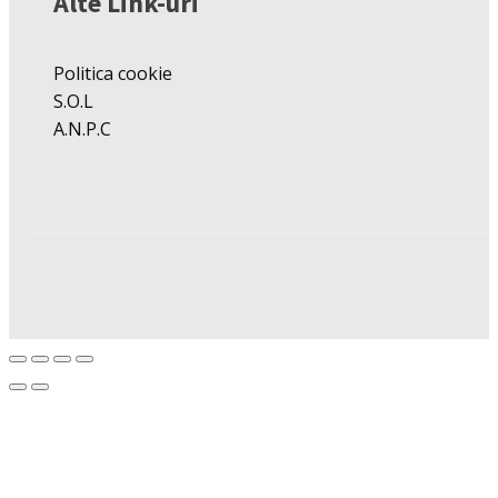
Alte Link-uri
Politica cookie
S.O.L
A.N.P.C