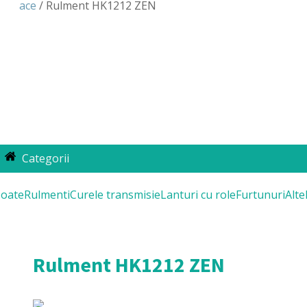
ace
/ Rulment HK1212 ZEN
Categorii
oate
Rulmenti
Curele transmisie
Lanturi cu role
Furtunuri
Alte
Rulment HK1212 ZEN