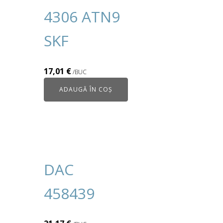
4306 ATN9
SKF
17,01
€
/BUC
ADAUGĂ ÎN COȘ
DAC
458439