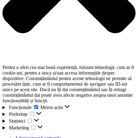
Pentru a oferi cea mai bună experiență, folosim tehnologii, cum ar fi
cookie-uri, pentru a stoca și/sau accesa informațiile despre
dispozitive. Consimțământul pentru aceste tehnologii ne permite să
procesăm date, cum ar fi comportamentul de navigare sau ID-uri
unice pe acest site. Dacă nu îți dai consimțământul sau îți retragi
consimțământul dat poate avea afecte negative asupra unor anumite
funcționalități și funcții.
Funcționale
Funcționale
Mereu activ
Preferințe
Preferințe
Statistici
Statistici
Marketing
Marketing