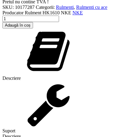
Pretul nu contine TVA !
SKU:
10177287
Categorii:
Rulmenti
,
Rulmenti cu ace
Producator
Rulment HK1610 NKE
NKE
Cantitate
Rulment
Adaugă în coș
HK1610
NKE
Descriere
Suport
Descriere