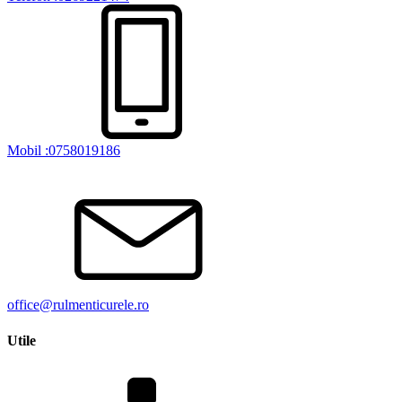
Mobil :0758019186
office@rulmenticurele.ro
Utile