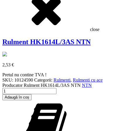
close
Rulment HK1614L/3AS NTN
2,53
€
Pretul nu contine TVA !
SKU:
10124590
Categorii:
Rulmenti
,
Rulmenti cu ace
Producator
Rulment HK1614L/3AS NTN
NTN
Cantitate
Rulment
Adaugă în coș
HK1614L/3AS
NTN