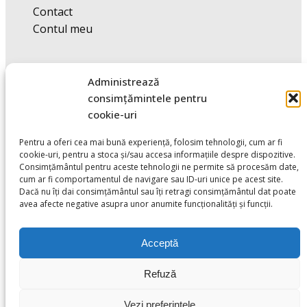
Contact
Contul meu
Administrează
Alte Link-uri
consimțămintele pentru
cookie-uri
Politica cookie
Pentru a oferi cea mai bună experiență, folosim tehnologii, cum ar fi
cookie-uri, pentru a stoca și/sau accesa informațiile despre dispozitive.
S.O.L
Consimțământul pentru aceste tehnologii ne permite să procesăm date,
A.N.P.C
cum ar fi comportamentul de navigare sau ID-uri unice pe acest site.
Dacă nu îți dai consimțământul sau îți retragi consimțământul dat poate
avea afecte negative asupra unor anumite funcționalități și funcții.
Acceptă
Refuză
Vezi preferințele