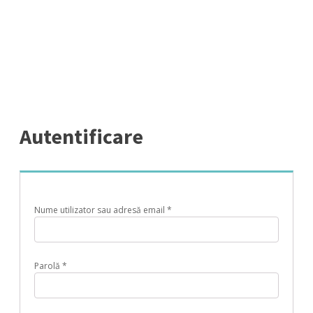
Autentificare
Obligatoriu
Nume utilizator sau adresă email
*
Obligatoriu
Parolă
*