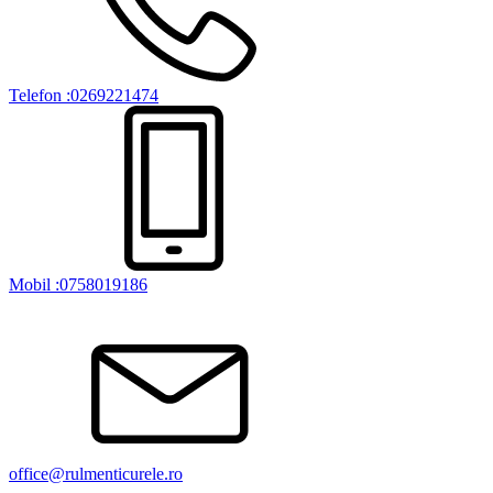
Telefon :0269221474
Mobil :0758019186
office@rulmenticurele.ro