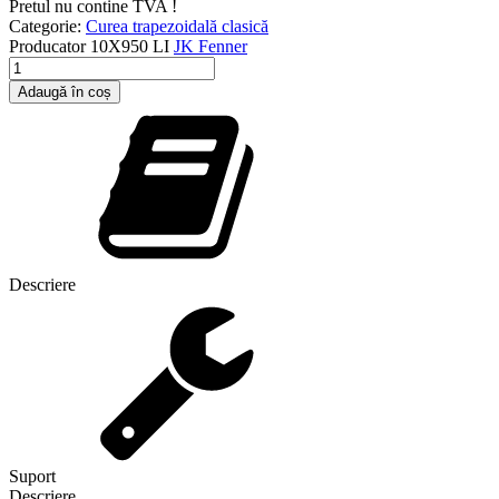
Pretul nu contine TVA !
Categorie:
Curea trapezoidală clasică
Producator
10X950 LI
JK Fenner
Cantitate
10X950
Adaugă în coș
LI
Descriere
Suport
Descriere