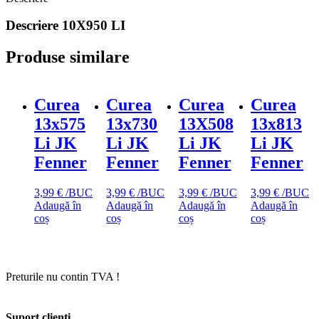
Descriere
10X950 LI
Produse similare
Curea
Curea
Curea
Curea
13x575
13x730
13X508
13x813
Li JK
Li JK
Li JK
Li JK
Fenner
Fenner
Fenner
Fenner
3,99
€
/BUC
3,99
€
/BUC
3,99
€
/BUC
3,99
€
/BUC
Adaugă în
Adaugă în
Adaugă în
Adaugă în
coș
coș
coș
coș
Preturile nu contin TVA !
Suport clienti