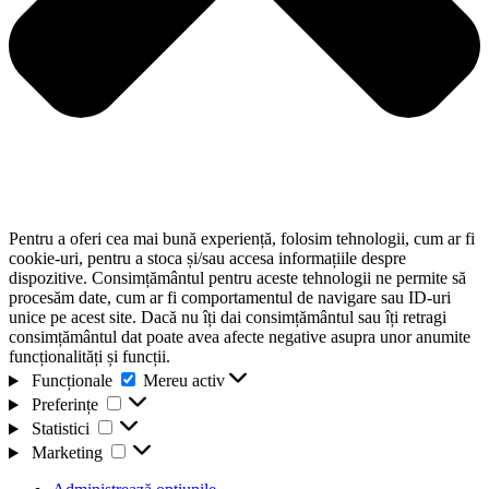
Pentru a oferi cea mai bună experiență, folosim tehnologii, cum ar fi
cookie-uri, pentru a stoca și/sau accesa informațiile despre
dispozitive. Consimțământul pentru aceste tehnologii ne permite să
procesăm date, cum ar fi comportamentul de navigare sau ID-uri
unice pe acest site. Dacă nu îți dai consimțământul sau îți retragi
consimțământul dat poate avea afecte negative asupra unor anumite
funcționalități și funcții.
Funcționale
Funcționale
Mereu activ
Preferințe
Preferințe
Statistici
Statistici
Marketing
Marketing