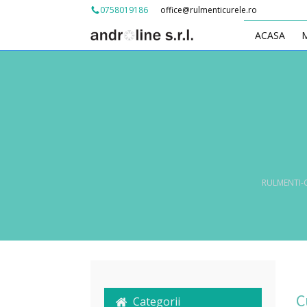
office@rulmenticurele.ro
0758019186
ACASA
RULMENTI-
C
Categorii