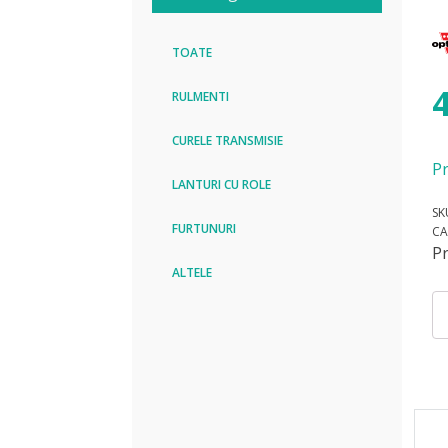
TOATE
RULMENTI
CURELE TRANSMISIE
Pr
LANTURI CU ROLE
SK
FURTUNURI
CA
P
ALTELE
Can
Cu
PK
12
Op