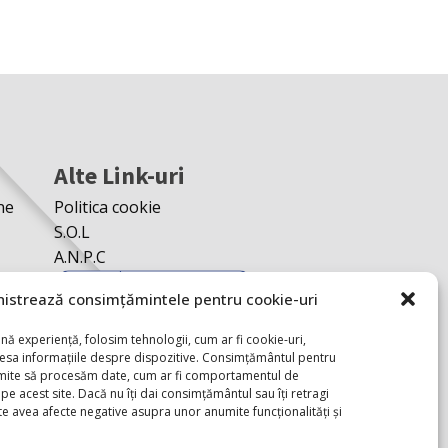
Alte Link-uri
ne
Politica cookie
S.O.L
A.N.P.C
istrează consimțămintele pentru cookie-uri
nă experiență, folosim tehnologii, cum ar fi cookie-uri,
cesa informațiile despre dispozitive. Consimțământul pentru
rmite să procesăm date, cum ar fi comportamentul de
pe acest site. Dacă nu îți dai consimțământul sau îți retragi
 avea afecte negative asupra unor anumite funcționalități și