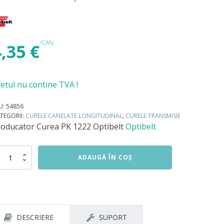
/CAN
4,35
€
etul nu contine TVA !
U:
54856
TEGORII:
CURELE CANELATE LONGITUDINAL
,
CURELE TRANSMISIE
roducator
Curea PK 1222 Optibelt
Optibelt
titate
ADAUGĂ ÎN COȘ
rea
22
tibelt
DESCRIERE
SUPORT