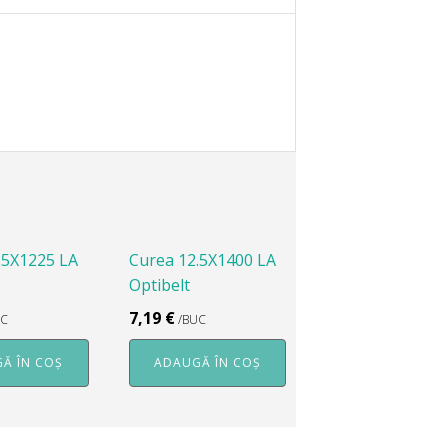
.5X1225 LA
Curea 12.5X1400 LA
Optibelt
7,19
€
UC
/BUC
Ă ÎN COȘ
ADAUGĂ ÎN COȘ