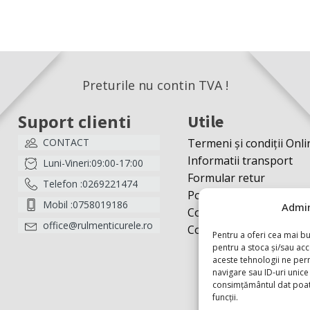
Preturile nu contin TVA !
Suport clienti
Utile
CONTACT
Termeni și condiții Onli
Informatii transport
Luni-Vineri:09:00-17:00
Formular retur
Telefon :0269221474
Politică cookies
Mobil :0758019186
Admin
Contact
office@rulmenticurele.ro
Contul meu
Pentru a oferi cea mai bu
pentru a stoca și/sau ac
aceste tehnologii ne pe
navigare sau ID-uri unice 
consimțământul dat poate
funcții.