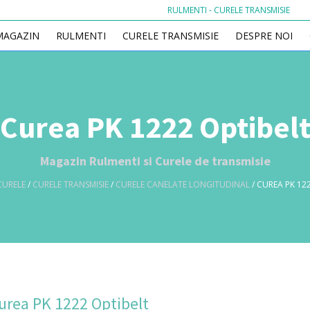
RULMENTI - CURELE TRANSMISIE
MAGAZIN
RULMENTI
CURELE TRANSMISIE
DESPRE NOI
Curea PK 1222 Optibel
Magazin Rulmenti si Curele de transmisie
CURELE
/
CURELE TRANSMISIE
/
CURELE CANELATE LONGITUDINAL
/ CUREA PK 12
urea PK 1222 Optibelt