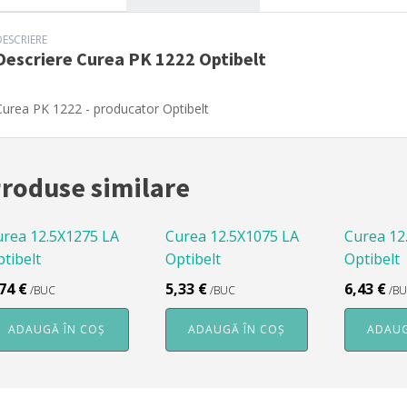
DESCRIERE
Descriere
Curea PK 1222 Optibelt
Curea PK 1222 - producator Optibelt
roduse similare
urea 12.5X1275 LA
Curea 12.5X1075 LA
Curea 12
tibelt
Optibelt
Optibelt
,74
€
5,33
€
6,43
€
/BUC
/BUC
/B
ADAUGĂ ÎN COȘ
ADAUGĂ ÎN COȘ
ADAUG