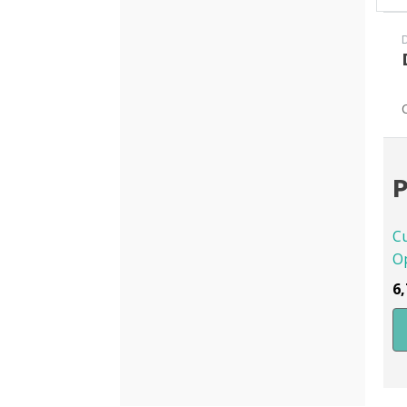
P
C
Op
6