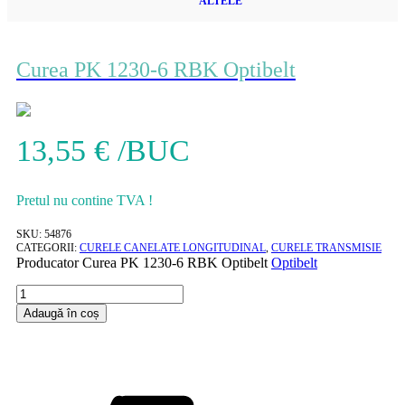
ALTELE
Curea PK 1230-6 RBK Optibelt
13,55
€
/BUC
Pretul nu contine TVA !
SKU:
54876
CATEGORII:
CURELE CANELATE LONGITUDINAL
,
CURELE TRANSMISIE
Producator
Curea PK 1230-6 RBK Optibelt
Optibelt
Cantitate
Curea
Adaugă în coș
PK
1230-
6
RBK
Optibelt