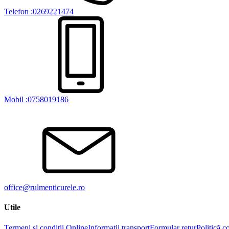
Telefon :0269221474
Mobil :0758019186
office@rulmenticurele.ro
Utile
Termeni și condiții Online
Informatii transport
Formular retur
Politică c