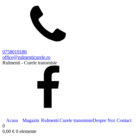
0758019186
office@rulmenticurele.ro
Rulmenti - Curele transmisie
Acasa
Magazin
Rulmenti
Curele transmisie
Despre Noi
Contact
0
0,00
€
0 elemente