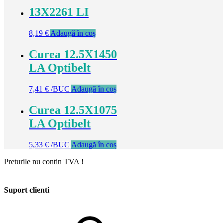
13X2261 LI
8,19
€
Adaugă în coș
Curea 12.5X1450
LA Optibelt
7,41
€
/BUC
Adaugă în coș
Curea 12.5X1075
LA Optibelt
5,33
€
/BUC
Adaugă în coș
Preturile nu contin TVA !
Suport clienti