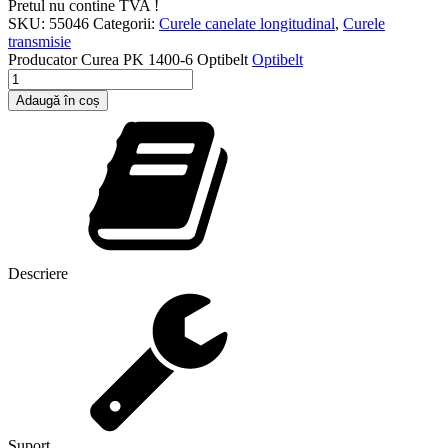
Pretul nu contine TVA !
SKU:
55046
Categorii:
Curele canelate longitudinal
,
Curele
transmisie
Producator
Curea PK 1400-6 Optibelt
Optibelt
Cantitate
Curea
Adaugă în coș
PK
1400-
6
Optibelt
Descriere
Suport