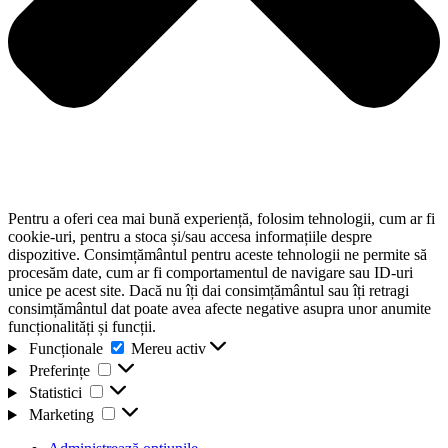
Pentru a oferi cea mai bună experiență, folosim tehnologii, cum ar fi
cookie-uri, pentru a stoca și/sau accesa informațiile despre
dispozitive. Consimțământul pentru aceste tehnologii ne permite să
procesăm date, cum ar fi comportamentul de navigare sau ID-uri
unice pe acest site. Dacă nu îți dai consimțământul sau îți retragi
consimțământul dat poate avea afecte negative asupra unor anumite
funcționalități și funcții.
Funcționale
Funcționale
Mereu activ
Preferințe
Preferințe
Statistici
Statistici
Marketing
Marketing