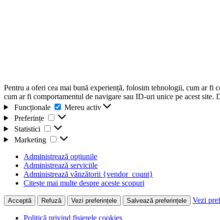
Pentru a oferi cea mai bună experiență, folosim tehnologii, cum ar fi 
cum ar fi comportamentul de navigare sau ID-uri unice pe acest site. Da
Funcționale
Funcționale
Mereu activ
Preferințe
Preferințe
Statistici
Statistici
Marketing
Marketing
Administrează opțiunile
Administrează serviciile
Administrează vânzătorii {vendor_count}
Citește mai multe despre aceste scopuri
Vezi pref
Acceptă
Refuză
Vezi preferințele
Salvează preferințele
Politică privind fișierele cookies