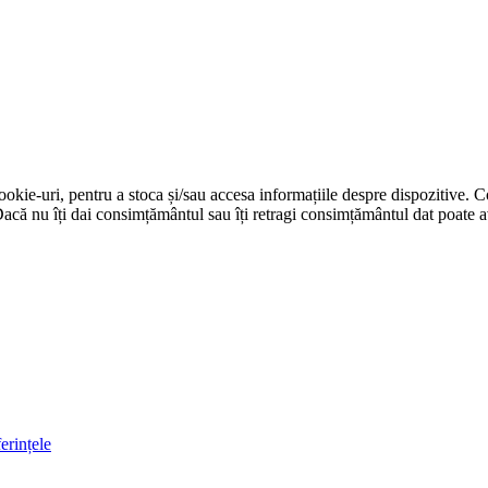
cookie-uri, pentru a stoca și/sau accesa informațiile despre dispozitive.
că nu îți dai consimțământul sau îți retragi consimțământul dat poate av
erințele