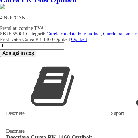
4,68
€
/CAN
Pretul nu contine TVA !
SKU:
55081
Categorii:
Curele canelate longitudinal
,
Curele transmisie
Producator
Curea PK 1460 Optibelt
Optibelt
Cantitate
Curea
Adaugă în coș
PK
1460
Optibelt
Descriere
Suport
Descriere
Descriere
Curea PK 1460 Optibelt