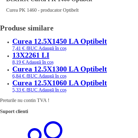
Curea PK 1460 - producator Optibelt
Produse similare
Curea 12.5X1450 LA Optibelt
7,41
€
/BUC
Adaugă în coș
13X2261 LI
8,19
€
Adaugă în coș
Curea 12.5X1300 LA Optibelt
6,84
€
/BUC
Adaugă în coș
Curea 12.5X1060 LA Optibelt
5,33
€
/BUC
Adaugă în coș
Preturile nu contin TVA !
Suport clienti