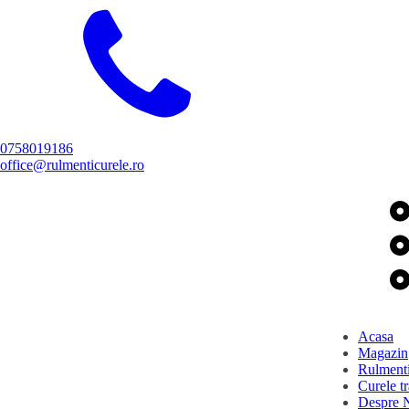
0758019186
office@rulmenticurele.ro
Acasa
Magazin
Rulment
Curele t
Despre 