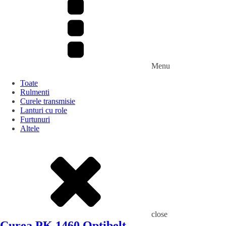
Menu
Toate
Rulmenti
Curele transmisie
Lanturi cu role
Furtunuri
Altele
close
Curea PK 1460 Optibelt