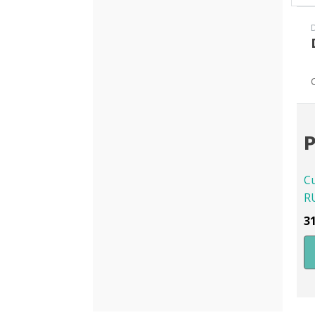
P
C
R
3