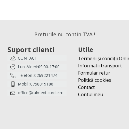
Preturile nu contin TVA !
Suport clienti
Utile
CONTACT
Termeni și condiții Onli
Informatii transport
Luni-Vineri:09:00-17:00
Formular retur
Telefon :0269221474
Politică cookies
Mobil :0758019186
Contact
office@rulmenticurele.ro
Contul meu