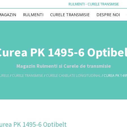
RULMENTI - CURELE TRANSMISIE
MAGAZIN
RULMENTI
CURELE TRANSMISIE
DESPRE NOI
Curea PK 1495-6 Optibel
Magazin Rulmenti si Curele de transmisie
URELE
/
CURELE TRANSMISIE
/
CURELE CANELATE LONGITUDINAL
/ CUREA PK 149
urea PK 1495-6 Optibelt