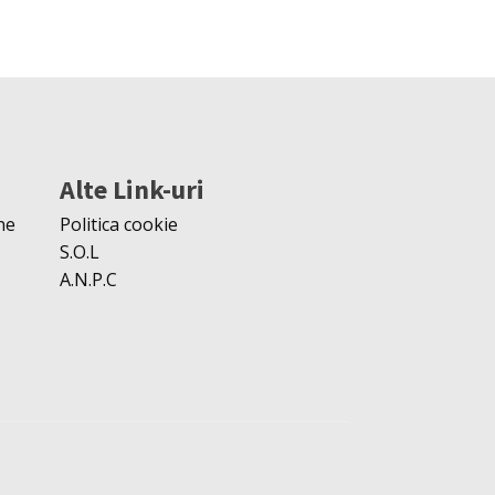
Alte Link-uri
ne
Politica cookie
S.O.L
A.N.P.C