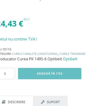
/BUC
24,43
€
etul nu contine TVA !
U:
55116
TEGORII:
CURELE CANELATE LONGITUDINAL
,
CURELE TRANSMISIE
roducator
Curea PK 1495-6 Optibelt
Optibelt
titate
ADAUGĂ ÎN COȘ
rea
95-
tibelt
DESCRIERE
SUPORT