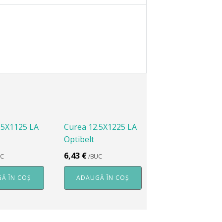
.5X1125 LA
Curea 12.5X1225 LA
Optibelt
6,43
€
UC
/BUC
Ă ÎN COȘ
ADAUGĂ ÎN COȘ