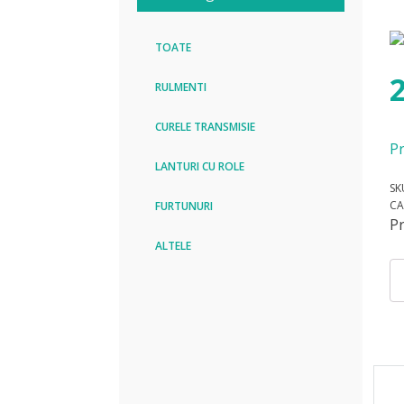
TOATE
RULMENTI
CURELE TRANSMISIE
Pr
LANTURI CU ROLE
SK
CA
FURTUNURI
P
ALTELE
Can
Cu
PK
14
6
Op