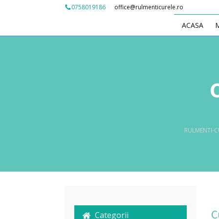
office@rulmenticurele.ro
0758019186
ACASA
RULMENTI-C
C
Categorii