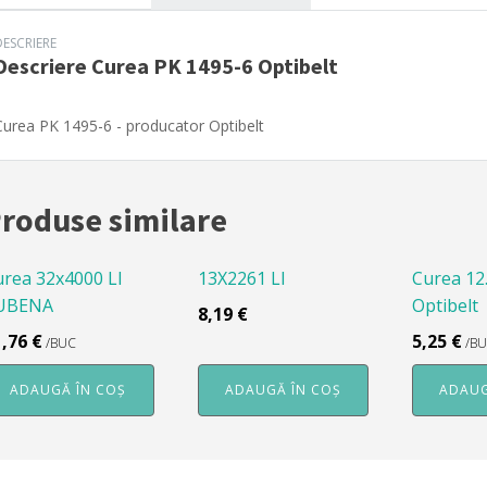
DESCRIERE
Descriere
Curea PK 1495-6 Optibelt
Curea PK 1495-6 - producator Optibelt
roduse similare
urea 32x4000 LI
13X2261 LI
Curea 12
UBENA
Optibelt
8,19
€
1,76
€
5,25
€
/BUC
/B
ADAUGĂ ÎN COȘ
ADAUGĂ ÎN COȘ
ADAUG