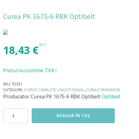
Curea PK 1675-6 RBK Optibelt
/BUC
18,43
€
Pretul nu contine TVA !
SKU:
55321
CATEGORII:
CURELE CANELATE LONGITUDINAL
,
CURELE TRANSMISIE
Producator
Curea PK 1675-6 RBK Optibelt
Optibelt
Cantitate
ADAUGĂ ÎN COȘ
Curea
PK
1675-
6