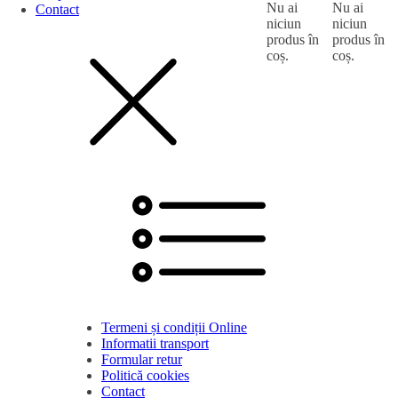
Nu ai
Nu ai
Contact
niciun
niciun
produs în
produs în
coș.
coș.
Termeni și condiții Online
Informatii transport
Formular retur
Politică cookies
Contact