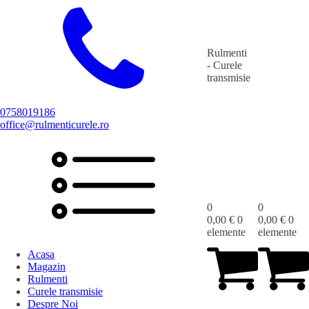
Rulmenti
- Curele
transmisie
0758019186
office@rulmenticurele.ro
0
0
0,00
€
0
0,00
€
0
elemente
elemente
Acasa
Magazin
Rulmenti
Curele transmisie
Despre Noi