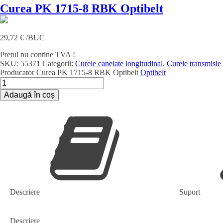
Curea PK 1715-8 RBK Optibelt
29,72
€
/BUC
Pretul nu contine TVA !
SKU:
55371
Categorii:
Curele canelate longitudinal
,
Curele transmisie
Producator
Curea PK 1715-8 RBK Optibelt
Optibelt
Cantitate
Curea
Adaugă în coș
PK
1715-
8
RBK
Optibelt
Descriere
Suport
Descriere