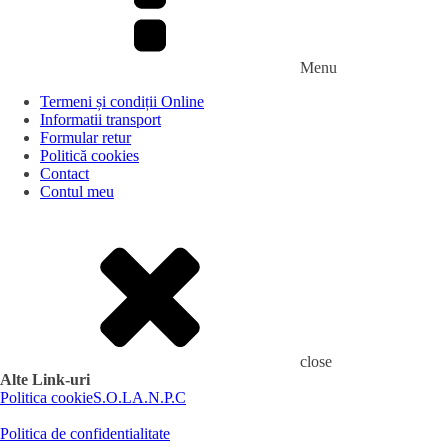
Menu
Termeni și condiții Online
Informatii transport
Formular retur
Politică cookies
Contact
Contul meu
close
Alte Link-uri
Politica cookie
S.O.L
A.N.P.C
Politica de confidentialitate