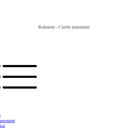
Rulmenti - Curele transmisie
i
ransmisie
Noi