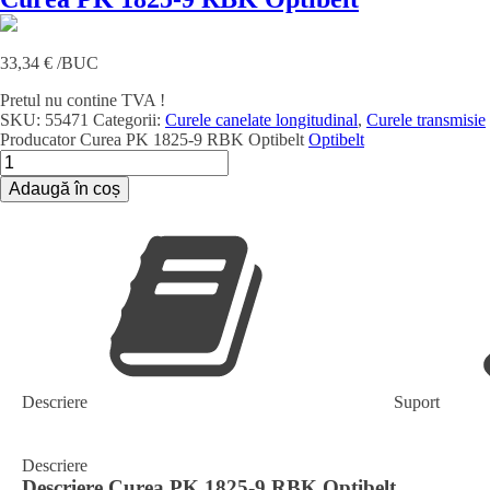
33,34
€
/BUC
Pretul nu contine TVA !
SKU:
55471
Categorii:
Curele canelate longitudinal
,
Curele transmisie
Producator
Curea PK 1825-9 RBK Optibelt
Optibelt
Cantitate
Curea
Adaugă în coș
PK
1825-
9
RBK
Optibelt
Descriere
Suport
Descriere
Descriere
Curea PK 1825-9 RBK Optibelt