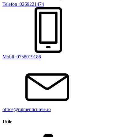
Telefon :0269221474
Mobil :0758019186
office@rulmenticurele.ro
Utile