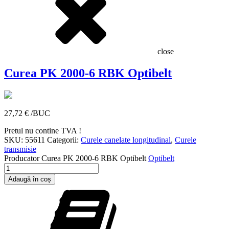
close
Curea PK 2000-6 RBK Optibelt
27,72
€
/BUC
Pretul nu contine TVA !
SKU:
55611
Categorii:
Curele canelate longitudinal
,
Curele
transmisie
Producator
Curea PK 2000-6 RBK Optibelt
Optibelt
Cantitate
Curea
Adaugă în coș
PK
2000-
6
RBK
Optibelt