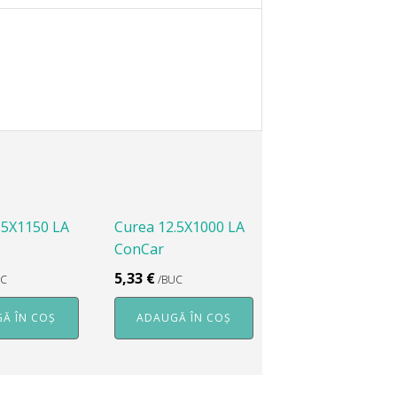
.5X1150 LA
Curea 12.5X1000 LA
ConCar
5,33
€
UC
/BUC
Ă ÎN COȘ
ADAUGĂ ÎN COȘ