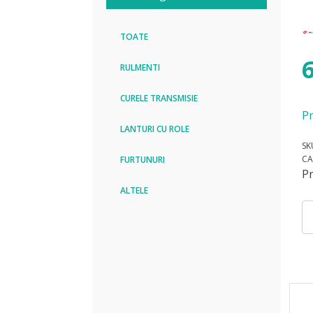
TOATE
RULMENTI
CURELE TRANSMISIE
Pr
LANTURI CU ROLE
SK
CA
FURTUNURI
P
ALTELE
Can
Cu
PK
20
9
H
Hu