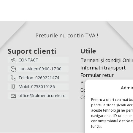
Preturile nu contin TVA !
Suport clienti
Utile
CONTACT
Termeni și condiții Onli
Informatii transport
Luni-Vineri:09:00-17:00
Formular retur
Telefon :0269221474
Politică cookies
Mobil :0758019186
Admin
Contact
office@rulmenticurele.ro
Contul meu
Pentru a oferi cea mai bu
pentru a stoca și/sau ac
aceste tehnologii ne pe
navigare sau ID-uri unice 
consimțământul dat poate
funcții.