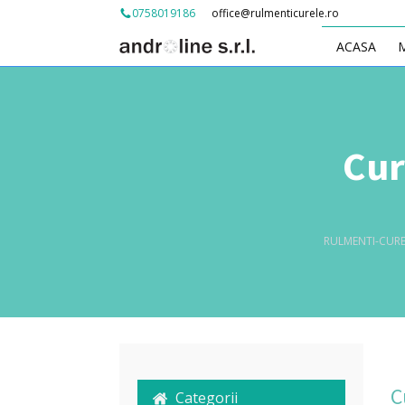
office@rulmenticurele.ro
0758019186
ACASA
Cur
RULMENTI-CURE
C
Categorii