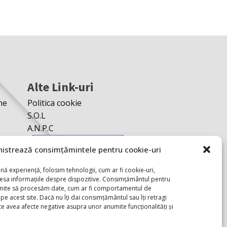
Alte Link-uri
ne
Politica cookie
S.O.L
A.N.P.C
istrează consimțămintele pentru cookie-uri
nă experiență, folosim tehnologii, cum ar fi cookie-uri,
cesa informațiile despre dispozitive. Consimțământul pentru
rmite să procesăm date, cum ar fi comportamentul de
pe acest site. Dacă nu îți dai consimțământul sau îți retragi
 avea afecte negative asupra unor anumite funcționalități și