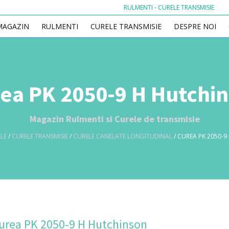
RULMENTI - CURELE TRANSMISIE
MAGAZIN
RULMENTI
CURELE TRANSMISIE
DESPRE NOI
ea PK 2050-9 H Hutchi
Magazin Rulmenti si Curele de transmisie
LE
/
CURELE TRANSMISIE
/
CURELE CANELATE LONGITUDINAL
/ CUREA PK 2050-
urea PK 2050-9 H Hutchinson