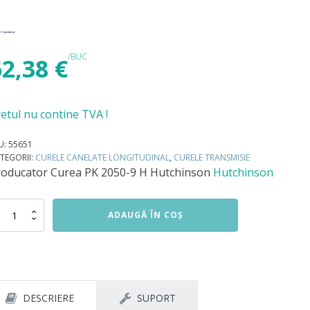
/BUC
62,38
€
etul nu contine TVA !
U:
55651
TEGORII:
CURELE CANELATE LONGITUDINAL
,
CURELE TRANSMISIE
roducator
Curea PK 2050-9 H Hutchinson
Hutchinson
titate
ADAUGĂ ÎN COȘ
rea
50-
tchinson
DESCRIERE
SUPORT