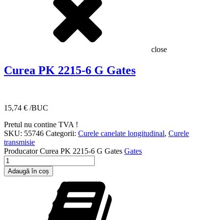
close
Curea PK 2215-6 G Gates
15,74
€
/BUC
Pretul nu contine TVA !
SKU:
55746
Categorii:
Curele canelate longitudinal
,
Curele
transmisie
Producator
Curea PK 2215-6 G Gates
Gates
Cantitate
Curea
Adaugă în coș
PK
2215-
6
G
Gates