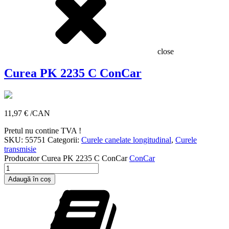
close
Curea PK 2235 C ConCar
11,97
€
/CAN
Pretul nu contine TVA !
SKU:
55751
Categorii:
Curele canelate longitudinal
,
Curele
transmisie
Producator
Curea PK 2235 C ConCar
ConCar
Cantitate
Curea
Adaugă în coș
PK
2235
C
ConCar