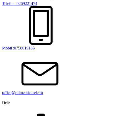
Telefon :0269221474
Mobil :0758019186
office@rulmenticurele.ro
Utile