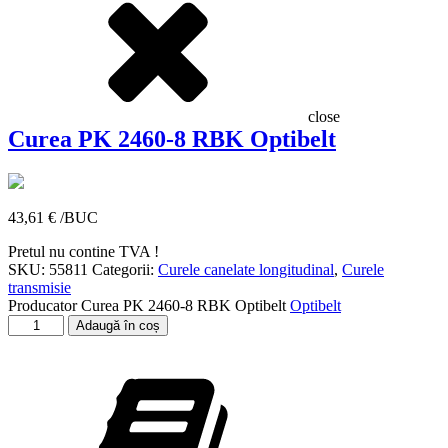
close
Curea PK 2460-8 RBK Optibelt
43,61
€
/BUC
Pretul nu contine TVA !
SKU:
55811
Categorii:
Curele canelate longitudinal
,
Curele
transmisie
Producator
Curea PK 2460-8 RBK Optibelt
Optibelt
Cantitate
Adaugă în coș
Curea
PK
2460-
8
RBK
Optibelt