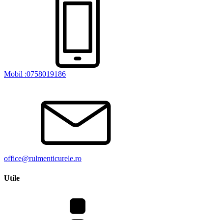
Mobil :0758019186
office@rulmenticurele.ro
Utile