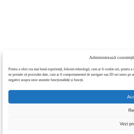
Administrează consimță
Pentru a oferi cea mai bună experiență, folosim tehnologii, cum ar fi cookie-uri, pentru a
ne permite să procesăm date, cum ar fi comportamentul de navigare sau ID-uri unice pe ace
negative asupra unor anumite funcționalități și funcții.
Ac
Re
Vezi pr