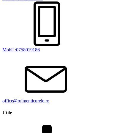
Mobil :0758019186
office@rulmenticurele.ro
Utile