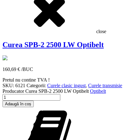
close
Curea SPB-2 2500 LW Optibelt
160,69
€
/BUC
Pretul nu contine TVA !
SKU:
6121
Categorii:
Curele clasic ingust
,
Curele transmisie
Producator
Curea SPB-2 2500 LW Optibelt
Optibelt
Cantitate
Curea
Adaugă în coș
SPB-
2
2500
LW
Optibelt