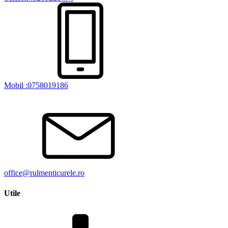
Mobil :0758019186
office@rulmenticurele.ro
Utile