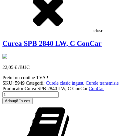
close
Curea SPB 2840 LW, C ConCar
22,05
€
/BUC
Pretul nu contine TVA !
SKU:
5949
Categorii:
Curele clasic ingust
,
Curele transmisie
Producator
Curea SPB 2840 LW, C ConCar
ConCar
Cantitate
Curea
Adaugă în coș
SPB
2840
LW,
C
ConCar