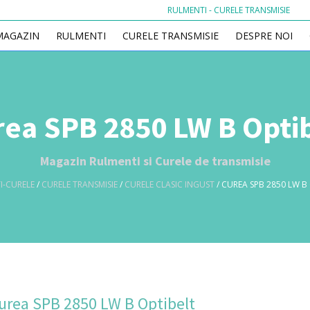
RULMENTI - CURELE TRANSMISIE
MAGAZIN
RULMENTI
CURELE TRANSMISIE
DESPRE NOI
ea SPB 2850 LW B Opti
Magazin Rulmenti si Curele de transmisie
I-CURELE
/
CURELE TRANSMISIE
/
CURELE CLASIC INGUST
/ CUREA SPB 2850 LW B
urea SPB 2850 LW B Optibelt