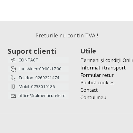
Preturile nu contin TVA !
Suport clienti
Utile
CONTACT
Termeni și condiții Onli
Informatii transport
Luni-Vineri:09:00-17:00
Formular retur
Telefon :0269221474
Politică cookies
Mobil :0758019186
Contact
office@rulmenticurele.ro
Contul meu