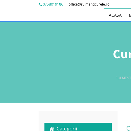
office@rulmenticurele.ro
0758019186
ACASA
Cur
RULMENT
C
Categorii