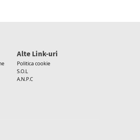
Alte Link-uri
ne
Politica cookie
S.O.L
A.N.P.C