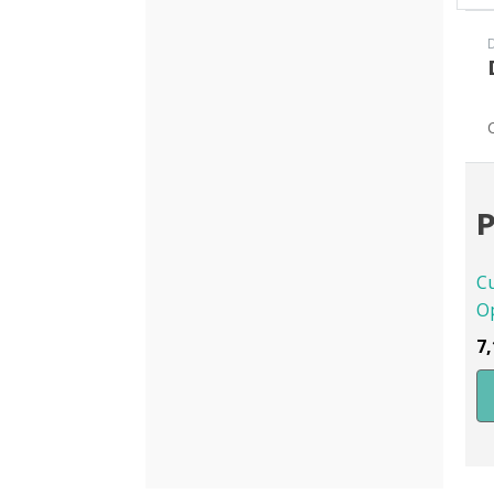
P
C
Op
7