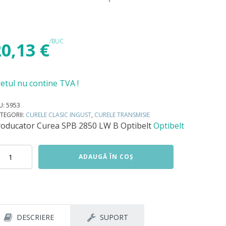
/BUC
20,13
€
etul nu contine TVA !
U:
5953
TEGORII:
CURELE CLASIC INGUST
,
CURELE TRANSMISIE
roducator
Curea SPB 2850 LW B Optibelt
Optibelt
titate
ADAUGĂ ÎN COȘ
rea
B
50
tibelt
DESCRIERE
SUPORT