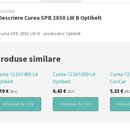
DESCRIERE
Descriere
Curea SPB 2850 LW B Optibelt
Curea SPB 2850 LW B - producator Optibelt
roduse similare
urea 12.5X1400 LA
Curea 12.5X1200 LA
Curea 12
tibelt
Optibelt
ConCar
,19
€
6,43
€
5,33
€
/BUC
/BUC
/B
ADAUGĂ ÎN COȘ
ADAUGĂ ÎN COȘ
ADAUG