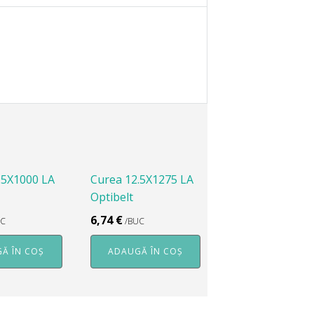
.5X1000 LA
Curea 12.5X1275 LA
Optibelt
6,74
€
UC
/BUC
Ă ÎN COȘ
ADAUGĂ ÎN COȘ