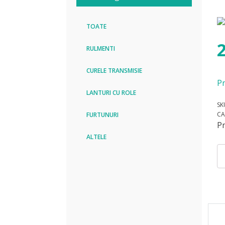
TOATE
RULMENTI
CURELE TRANSMISIE
Pr
LANTURI CU ROLE
SK
CA
FURTUNURI
P
ALTELE
Can
Cu
SP
28
LW
B
Op