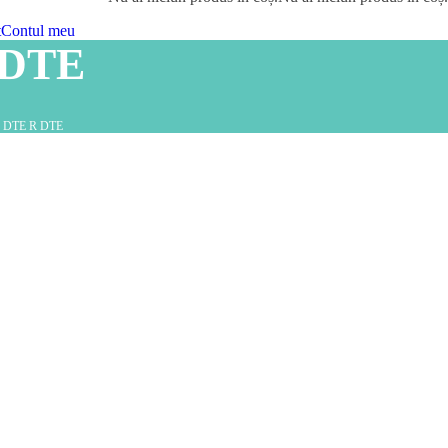
t
Contul meu
 DTE
P DTE R DTE