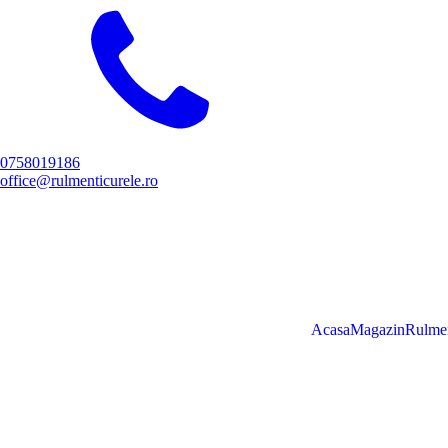
0758019186
office@rulmenticurele.ro
Acasa
Magazin
Rulmen