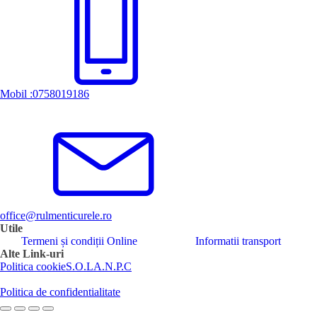
Mobil :0758019186
office@rulmenticurele.ro
Utile
Termeni și condiții Online
Informatii transport
Alte Link-uri
Politica cookie
S.O.L
A.N.P.C
Politica de confidentialitate