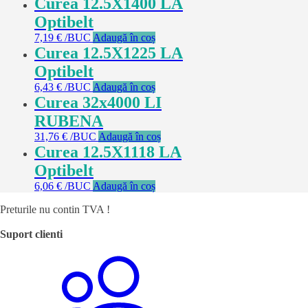
Curea 12.5X1400 LA
Optibelt
7,19
€
/BUC
Adaugă în coș
Curea 12.5X1225 LA
Optibelt
6,43
€
/BUC
Adaugă în coș
Curea 32x4000 LI
RUBENA
31,76
€
/BUC
Adaugă în coș
Curea 12.5X1118 LA
Optibelt
6,06
€
/BUC
Adaugă în coș
Preturile nu contin TVA !
Suport clienti