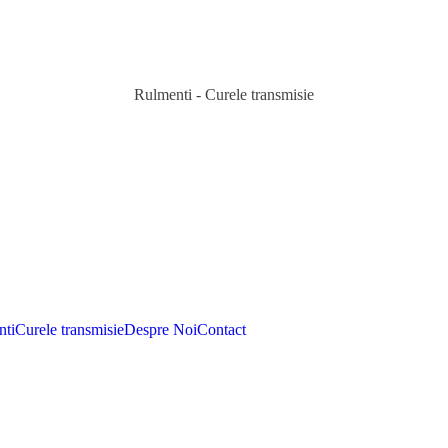
Rulmenti - Curele transmisie
ti
Curele transmisie
Despre Noi
Contact