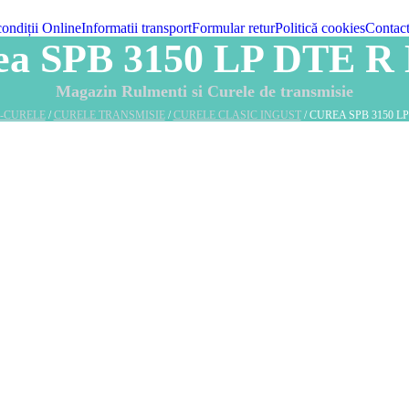
condiții Online
Informatii transport
Formular retur
Politică cookies
Contac
ea SPB 3150 LP DTE R
Magazin Rulmenti si Curele de transmisie
-CURELE
/
CURELE TRANSMISIE
/
CURELE CLASIC INGUST
/ CUREA SPB 3150 L