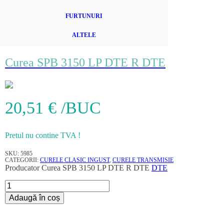
FURTUNURI
ALTELE
Curea SPB 3150 LP DTE R DTE
20,51
€
/BUC
Pretul nu contine TVA !
SKU:
5985
CATEGORII:
CURELE CLASIC INGUST
,
CURELE TRANSMISIE
Producator
Curea SPB 3150 LP DTE R DTE
DTE
Cantitate
Curea
Adaugă în coș
SPB
3150
LP