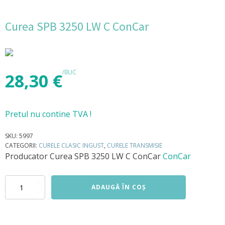
Curea SPB 3250 LW C ConCar
/BUC
28,30
€
Pretul nu contine TVA !
SKU:
5997
CATEGORII:
CURELE CLASIC INGUST
,
CURELE TRANSMISIE
Producator
Curea SPB 3250 LW C ConCar
ConCar
Cantitate
ADAUGĂ ÎN COȘ
Curea
SPB
3250
LW