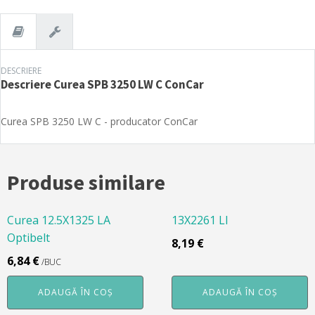
C
ConCar
DESCRIERE
Descriere
Curea SPB 3250 LW C ConCar
Curea SPB 3250 LW C - producator ConCar
Produse similare
Curea 12.5X1325 LA
13X2261 LI
Optibelt
8,19
€
6,84
€
/BUC
ADAUGĂ ÎN COȘ
ADAUGĂ ÎN COȘ