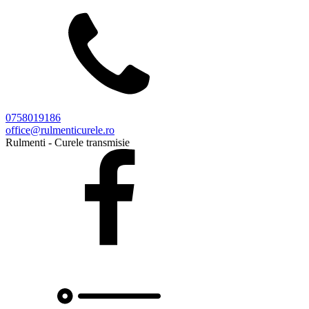
0758019186
office@rulmenticurele.ro
Rulmenti - Curele transmisie