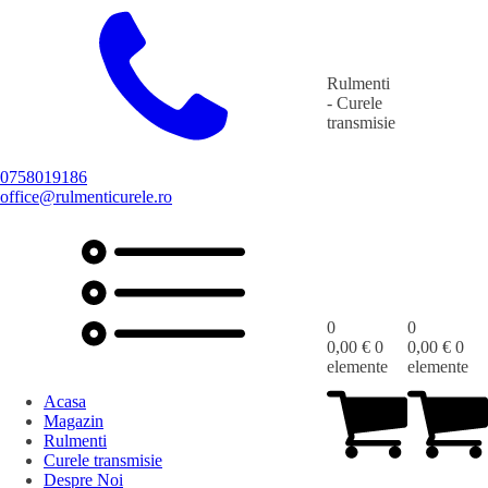
Rulmenti
- Curele
transmisie
0758019186
office@rulmenticurele.ro
0
0
0,00
€
0
0,00
€
0
elemente
elemente
Acasa
Magazin
Rulmenti
Curele transmisie
Despre Noi