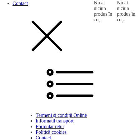
Nu ai
Nu ai
Contact
niciun
niciun
produs în
produs în
coș.
coș.
Termeni și condiții Online
Informatii transport
Formular retur
Politică cookies
Contact