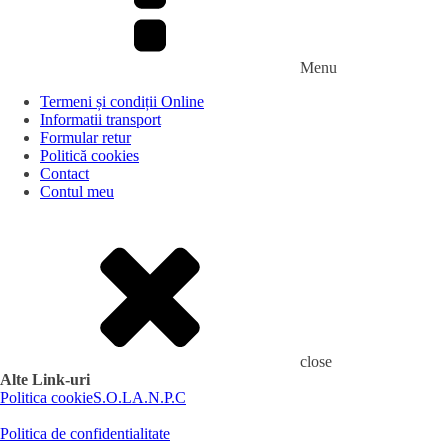
Menu
Termeni și condiții Online
Informatii transport
Formular retur
Politică cookies
Contact
Contul meu
close
Alte Link-uri
Politica cookie
S.O.L
A.N.P.C
Politica de confidentialitate