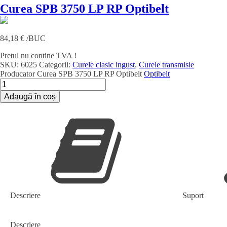
Curea SPB 3750 LP RP Optibelt
84,18
€
/BUC
Pretul nu contine TVA !
SKU:
6025
Categorii:
Curele clasic ingust
,
Curele transmisie
Producator
Curea SPB 3750 LP RP Optibelt
Optibelt
Cantitate
Curea
Adaugă în coș
SPB
3750
LP
RP
Optibelt
Descriere
Suport
Descriere