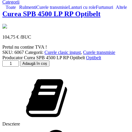
Categorii
Toate
Rulmenti
Curele transmisie
Lanturi cu role
Furtunuri
Altele
Curea SPB 4500 LP RP Optibelt
104,75
€
/BUC
Pretul nu contine TVA !
SKU:
6067
Categorii:
Curele clasic ingust
,
Curele transmisie
Producator
Curea SPB 4500 LP RP Optibelt
Optibelt
Cantitate
Adaugă în coș
Curea
SPB
4500
LP
RP
Optibelt
Descriere