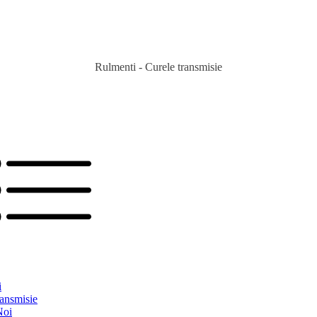
Rulmenti - Curele transmisie
i
ransmisie
Noi