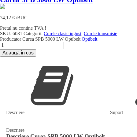
74,12
€
/BUC
Pretul nu contine TVA !
SKU:
6081
Categorii:
Curele clasic ingust
,
Curele transmisie
Producator
Curea SPB 5000 LW Optibelt
Optibelt
Cantitate
Curea
Adaugă în coș
SPB
5000
LW
Optibelt
Descriere
Suport
Descriere
Descriere
Curea SPB 5000 LW Optibelt