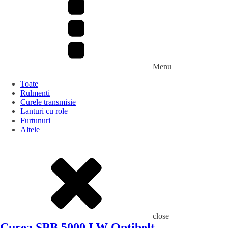
Menu
Toate
Rulmenti
Curele transmisie
Lanturi cu role
Furtunuri
Altele
close
Curea SPB 5000 LW Optibelt