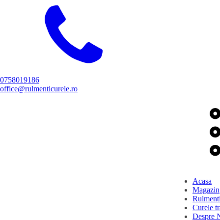
0758019186
office@rulmenticurele.ro
Acasa
Magazin
Rulment
Curele t
Despre 