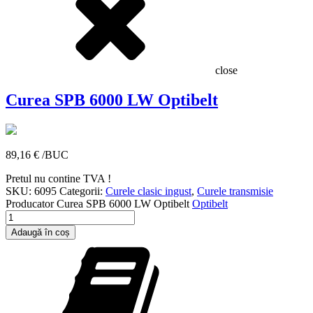
close
Curea SPB 6000 LW Optibelt
89,16
€
/BUC
Pretul nu contine TVA !
SKU:
6095
Categorii:
Curele clasic ingust
,
Curele transmisie
Producator
Curea SPB 6000 LW Optibelt
Optibelt
Cantitate
Curea
Adaugă în coș
SPB
6000
LW
Optibelt