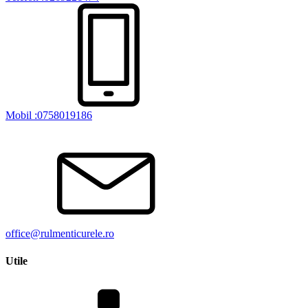
Mobil :0758019186
office@rulmenticurele.ro
Utile