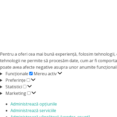
Pentru a oferi cea mai bună experiență, folosim tehnologii, 
tehnologii ne permite să procesăm date, cum ar fi comportam
poate avea afecte negative asupra unor anumite funcționalită
Funcționale
Funcționale
Mereu activ
Preferințe
Preferințe
Statistici
Statistici
Marketing
Marketing
Administrează opțiunile
Administrează serviciile
Administrează vânzătorii {vendor_count}