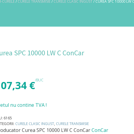
I-CURELE
/
CURELE TRANSMISIE
/
CURELE CLASIC INGUST
/ CUREA SPC 10000 LW
urea SPC 10000 LW C ConCar
/BUC
107,34
€
etul nu contine TVA !
U:
6165
TEGORII:
CURELE CLASIC INGUST
,
CURELE TRANSMISIE
roducator
Curea SPC 10000 LW C ConCar
ConCar