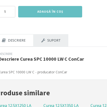
titate
ADAUGĂ ÎN COȘ
rea
C
000
nCar
DESCRIERE
SUPORT
DESCRIERE
Descriere
Curea SPC 10000 LW C ConCar
Curea SPC 10000 LW C - producator ConCar
roduse similare
urea 12.5X1250 LA
Curea 12.5X1350 LA
Curea 12