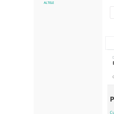
ALTELE
Can
Cu
SP
10
LW
C
Co
P
C