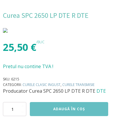
Curea SPC 2650 LP DTE R DTE
/BUC
25,50
€
Pretul nu contine TVA !
SKU:
6215
CATEGORII:
CURELE CLASIC INGUST
,
CURELE TRANSMISIE
Producator
Curea SPC 2650 LP DTE R DTE
DTE
Cantitate
ADAUGĂ ÎN COȘ
Curea
SPC
2650
LP