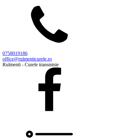
0758019186
office@rulmenticurele.ro
Rulmenti - Curele transmisie