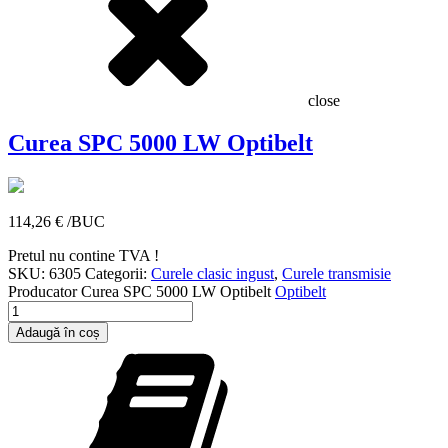
close
Curea SPC 5000 LW Optibelt
114,26
€
/BUC
Pretul nu contine TVA !
SKU:
6305
Categorii:
Curele clasic ingust
,
Curele transmisie
Producator
Curea SPC 5000 LW Optibelt
Optibelt
Cantitate
Curea
Adaugă în coș
SPC
5000
LW
Optibelt