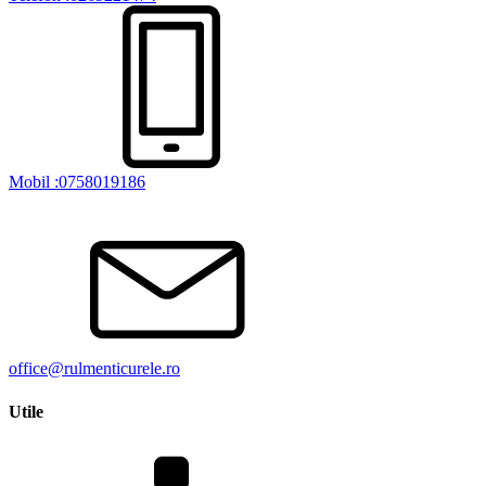
Mobil :0758019186
office@rulmenticurele.ro
Utile