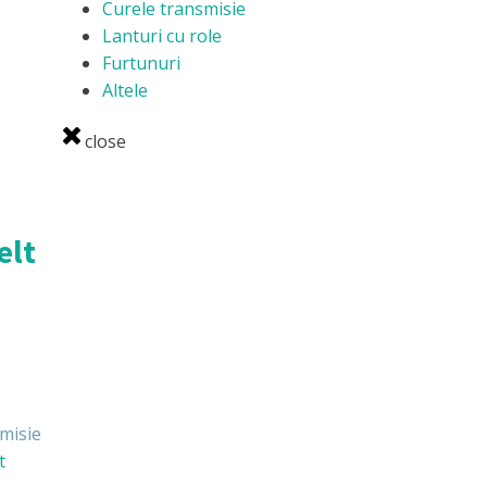
Curele transmisie
Lanturi cu role
Furtunuri
Altele
close
elt
misie
t