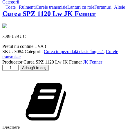
Categorii
Toate
Rulmenti
Curele transmisie
Lanturi cu role
Furtunuri
Altele
Curea SPZ 1120 Lw JK Fenner
3,99
€
/BUC
Pretul nu contine TVA !
SKU:
3084
Categorii:
Curea trapezoidală clasic îngustă
,
Curele
transmisie
Producator
Curea SPZ 1120 Lw JK Fenner
JK Fenner
Cantitate
Adaugă în coș
Curea
SPZ
1120
Lw
JK
Fenner
Descriere