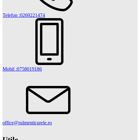
Telefon :0269221474
Mobil :0758019186
office@rulmenticurele.ro
Utile