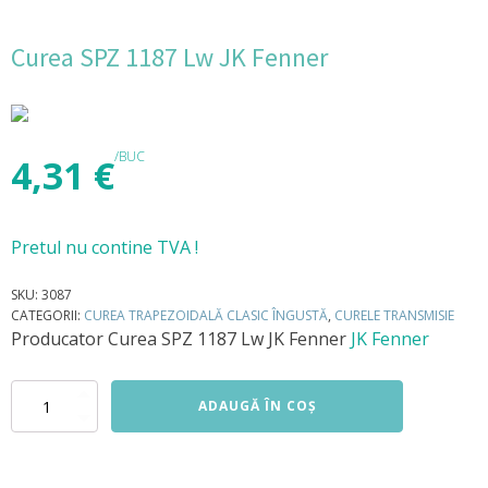
Curea SPZ 1187 Lw JK Fenner
/BUC
4,31
€
Pretul nu contine TVA !
SKU:
3087
CATEGORII:
CUREA TRAPEZOIDALĂ CLASIC ÎNGUSTĂ
,
CURELE TRANSMISIE
Producator
Curea SPZ 1187 Lw JK Fenner
JK Fenner
Cantitate
ADAUGĂ ÎN COȘ
Curea
SPZ
1187
Lw