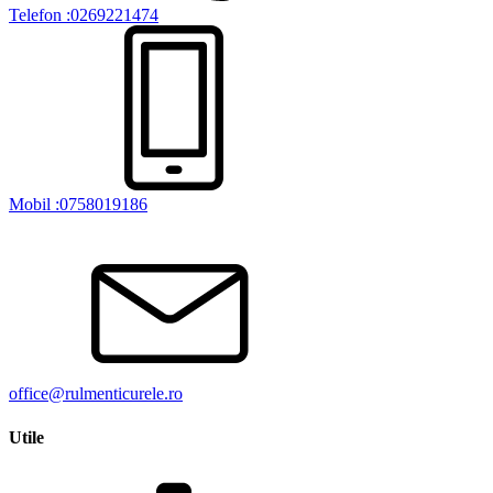
Telefon :0269221474
Mobil :0758019186
office@rulmenticurele.ro
Utile