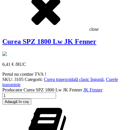
close
Curea SPZ 1800 Lw JK Fenner
6,41
€
/BUC
Pretul nu contine TVA !
SKU:
3105
Categorii:
Curea trapezoidală clasic îngustă
,
Curele
transmisie
Producator
Curea SPZ 1800 Lw JK Fenner
JK Fenner
Cantitate
Curea
Adaugă în coș
SPZ
1800
Lw
JK
Fenner