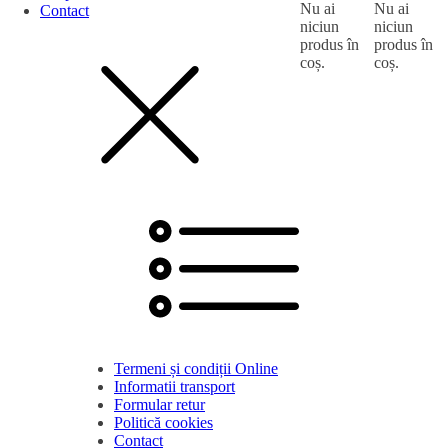
Nu ai
Nu ai
Contact
niciun
niciun
produs în
produs în
coș.
coș.
Termeni și condiții Online
Informatii transport
Formular retur
Politică cookies
Contact