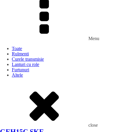
Menu
Toate
Rulmenti
Curele transmisie
Lanturi cu role
Furtunuri
Altele
close
GEH15C SKF