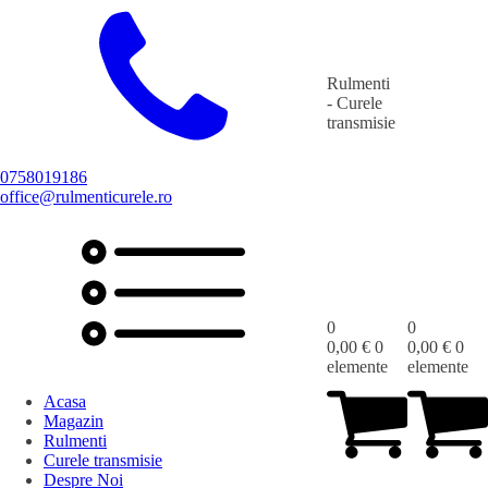
Rulmenti
- Curele
transmisie
0758019186
office@rulmenticurele.ro
0
0
0,00
€
0
0,00
€
0
elemente
elemente
Acasa
Magazin
Rulmenti
Curele transmisie
Despre Noi