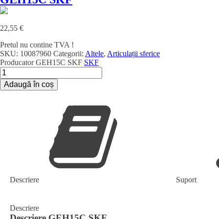
22,55
€
Pretul nu contine TVA !
SKU:
10087960
Categorii:
Altele
,
Articulații sferice
Producator
GEH15C SKF
SKF
Cantitate
GEH15C
Adaugă în coș
SKF
Descriere
Suport
Descriere
Descriere
GEH15C SKF