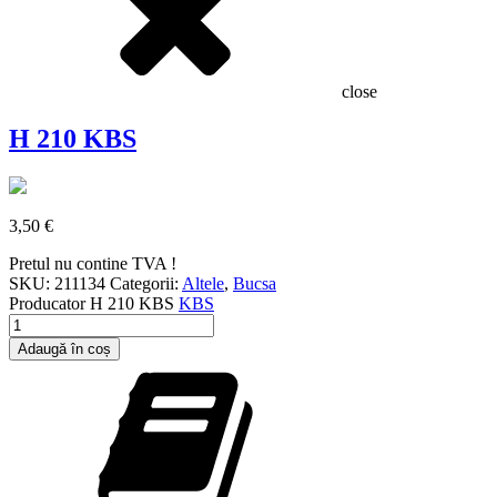
close
H 210 KBS
3,50
€
Pretul nu contine TVA !
SKU:
211134
Categorii:
Altele
,
Bucsa
Producator
H 210 KBS
KBS
Cantitate
H
Adaugă în coș
210
KBS