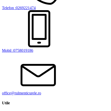
Telefon :0269221474
Mobil :0758019186
office@rulmenticurele.ro
Utile